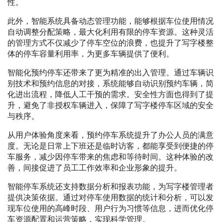
性。
此外，智能系统具备动态管理功能，能够根据车位使用情况
自动调整分配策略，最大化利用有限的停车资源。这种灵活
的管理方式不仅减少了停车空位的浪费，也提升了写字楼整
体的停车容量利用率，为更多车辆提供了便利。
智能化预约停车还带来了更为精准的出入管理。通过车辆识
别技术和预约信息的对接，系统能够自动识别预约车辆，简
化进出流程，降低人工干预的需求。安全性方面也得到了提
升，避免了非授权车辆进入，保障了写字楼停车区域的安全
与秩序。
从用户体验角度来看，预约停车系统提升了办公人员的满意
度。无论是日常上下班还是临时访客，都能享受到便捷的停
车服务，减少因停车带来的焦虑和等待时间。这种体验的改
善，间接促进了员工工作效率和企业形象的提升。
智能停车系统还支持数据分析和报表功能，为写字楼管理者
提供决策依据。通过对停车使用数据的统计和分析，可以发
现车位使用的高峰时段、用户行为习惯等信息，进而优化停
车资源配置和运营策略，实现科学管理。