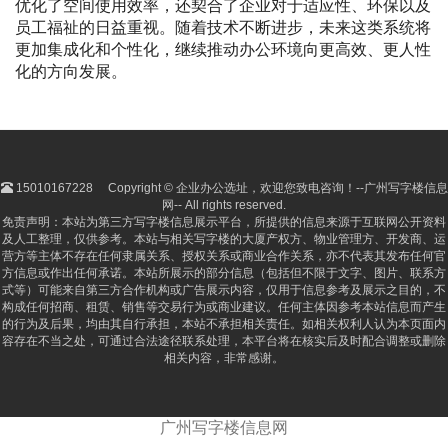
优化了空间使用效率，还契合了企业对于适应性、环保以及
员工福祉的日益重视。随着技术不断进步，未来这类系统将
更加集成化和个性化，继续推动办公环境向更高效、更人性
化的方向发展。
15010167228
Copyright © 企业办公选址，欢迎您致电咨询！--广州写字楼信息
网-- All rights reserved.
免责声明：本站为第三方写字楼信息展示平台，所提供的信息来源于互联网公开资料
及人工整理，仅供参考。本站与相关写字楼的大厦产权方、物业管理方、开发商、运
营方等主体不存在任何隶属关系、授权关系或商业合作关系，亦不代表其发布任何官
方信息或作出任何承诺。本站所展示的部分信息（包括但不限于文字、图片、联系方
式等）可能来自第三方合作机构或广告展示内容，仅用于信息参考及展示之目的，不
构成任何招商、租赁、销售等交易行为或商业建议。任何主体因参考本站信息而产生
的行为及后果，均由其自行承担，本站不承担相关责任。如相关权利人认为本页面内
容存在不当之处，可通过合法途径联系处理，本平台将在核实后及时配合调整或删除
相关内容，非常感谢。
广州写字楼信息网